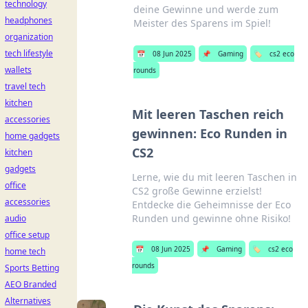
technology
deine Gewinne und werde zum
headphones
Meister des Sparens im Spiel!
organization
tech lifestyle
📅
08 Jun 2025
📌
Gaming
🏷️
cs2 eco
wallets
rounds
travel tech
kitchen
Mit leeren Taschen reich
accessories
gewinnen: Eco Runden in
home gadgets
CS2
kitchen
gadgets
Lerne, wie du mit leeren Taschen in
office
CS2 große Gewinne erzielst!
accessories
Entdecke die Geheimnisse der Eco
Runden und gewinne ohne Risiko!
audio
office setup
📅
08 Jun 2025
📌
Gaming
🏷️
cs2 eco
home tech
rounds
Sports Betting
AEO Branded
Alternatives