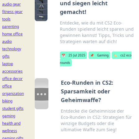
und siegen leicht
audio gear
gemacht!
fitness gear
tools
Entdecke, wie du mit CS2 Eco-
parenting
Runden spielend leicht sparen und
home office
gewinnen kannst! Tipps, Tricks und
Strategien warten auf dich!
audio
technology
📅
25 Jul 2025
📌
Gaming
🏷️
cs2 eco
gifts
rounds
laptop
accessories
office decor
Eco-Runden in CS2:
office
Sparsamkeit oder
organization
Geheimwaffe?
biking
student gifts
Entdecke die Geheimnisse der
gaming
Eco-Runden in CS2: Strategien für
winzige Budgets oder die
health and
ultimative Waffe zum Sieg!
wellness
gaming gifts