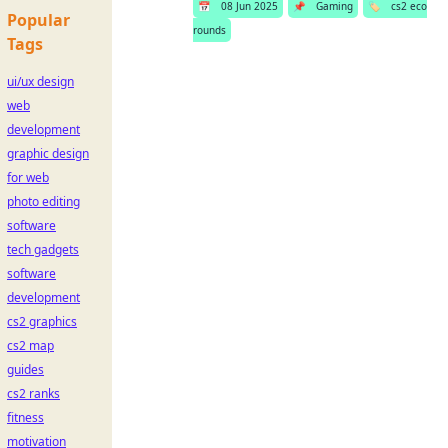
📅
08 Jun 2025
📌
Gaming
🏷️
cs2 eco
Popular
rounds
Tags
ui/ux design
web
development
graphic design
for web
photo editing
software
tech gadgets
software
development
cs2 graphics
cs2 map
guides
cs2 ranks
fitness
motivation