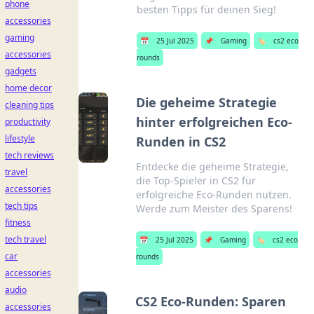
phone
besten Tipps für deinen Sieg!
accessories
gaming
📅
25 Jul 2025
📌
Gaming
🏷️
cs2 eco
accessories
rounds
gadgets
home decor
Die geheime Strategie
cleaning tips
hinter erfolgreichen Eco-
productivity
lifestyle
Runden in CS2
tech reviews
Entdecke die geheime Strategie,
travel
die Top-Spieler in CS2 für
accessories
erfolgreiche Eco-Runden nutzen.
tech tips
Werde zum Meister des Sparens!
fitness
tech travel
📅
25 Jul 2025
📌
Gaming
🏷️
cs2 eco
car
rounds
accessories
audio
CS2 Eco-Runden: Sparen
accessories