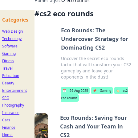
Home
›
Tags
›
cs2 eco rounds
#
cs2 eco rounds
Categories
Eco Rounds: The
Web Design
Undercover Strategy for
Technology
Software
Dominating CS2
Gaming
Uncover the secret eco rounds
Fitness
tactic that will transform your CS2
Travel
gameplay and leave your
Education
opponents in the dust!
Beauty
Entertainment
📅
29 Aug 2025
📌
Gaming
🏷️
cs2
SEO
eco rounds
Photography
Insurance
Eco Rounds: Saving Your
Cars
Cash and Your Team in
Finance
CS2
Home