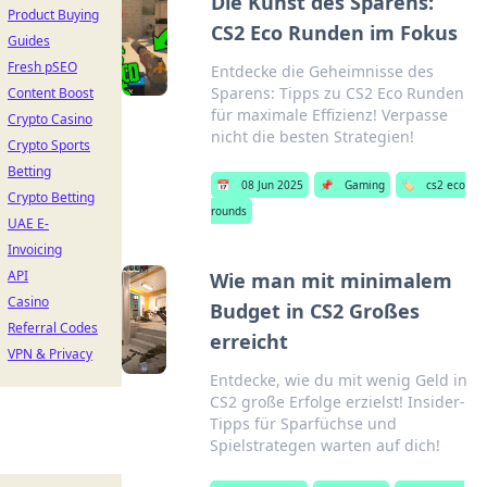
Die Kunst des Sparens:
Product Buying
CS2 Eco Runden im Fokus
Guides
Fresh pSEO
Entdecke die Geheimnisse des
Sparens: Tipps zu CS2 Eco Runden
Content Boost
für maximale Effizienz! Verpasse
Crypto Casino
nicht die besten Strategien!
Crypto Sports
Betting
📅
08 Jun 2025
📌
Gaming
🏷️
cs2 eco
Crypto Betting
rounds
UAE E-
Invoicing
API
Wie man mit minimalem
Casino
Budget in CS2 Großes
Referral Codes
erreicht
VPN & Privacy
Entdecke, wie du mit wenig Geld in
CS2 große Erfolge erzielst! Insider-
Tipps für Sparfüchse und
Spielstrategen warten auf dich!