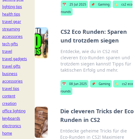
📅
25 Jul 2025
📌
Gaming
🏷️
cs2 eco
lighting tips
rounds
health tips
travel gear
streaming
CS2 Eco Runden: Sparen
accessories
und trotzdem siegen
tech gifts
Entdecke, wie du in CS2 mit
travel
cleveren Eco-Runden sparen und
travel gadgets
trotzdem siegen kannst! Tipps für
travel gifts
taktischen Erfolg und mehr.
business
accessories
📅
08 Jun 2025
📌
Gaming
🏷️
cs2 eco
travel tips
rounds
content
creation
Die cleveren Tricks der Eco
office lighting
keyboards
Runden in CS2
electronics
Entdecke geheime Tricks für die
home
Eco-Runden in CS2! Maximiere