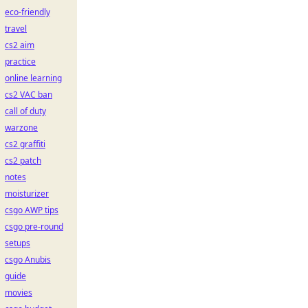
eco-friendly
travel
cs2 aim
practice
online learning
cs2 VAC ban
call of duty
warzone
cs2 graffiti
cs2 patch
notes
moisturizer
csgo AWP tips
csgo pre-round
setups
csgo Anubis
guide
movies