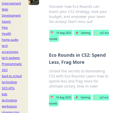
Improvement
Discover how Eco Rounds can
Web
boost your CS2 strategy, save your
Development
budget, and empower your team
for victory! Don’t miss out!
Sports
Pets
📅
16 Aug 2025
📌
Gaming
🏷️
cs2 eco
Health
rounds
home audio
tech
accessories
Eco Rounds in CS2: Spend
tech gadgets
Less, Frag More
Programmatic
SEO
Unlock the secrets to dominating
CS2 with Eco Rounds! Learn how to
back to school
spend less and frag more for
technology
ultimate victory. Dive in now!
SEO APIs
kids
📅
16 Aug 2025
📌
Gaming
🏷️
cs2 eco
technology
rounds
workspace
vlogging tips