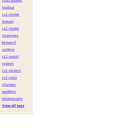
csgo budget
loadout
cs2 smoke
lineups
cs2 retake
strategies
keyword
ranking
cs2 report
system
cs2 stickers
cs2 meta
changes
wedding
photography
View all tags