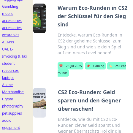
Gambling
Warum Eco-Runden in CS2
mobile
der Schlüssel für den Sieg
accessories
sind
accessories
Entdecke, warum Eco-Runden in
wearables
CS2 der geheime Schlüssel zum
AI APIs
Sieg sind und wie sie dein Spiel
UAE E-
auf ein neues Level heben!
Invoicing & Tax
student
📅
25 Jul 2025
📌
Gaming
🏷️
cs2 eco
resources
rounds
laptops
Anime
CS2 Eco-Runden: Geld
Merchandise
Crypto
sparen und den Gegner
photography
überraschen!
pet supplies
Entdecke, wie du mit CS2 Eco-
audio
Runden clever Geld sparst und
equipment
Gegner überraschst! Hol dir die