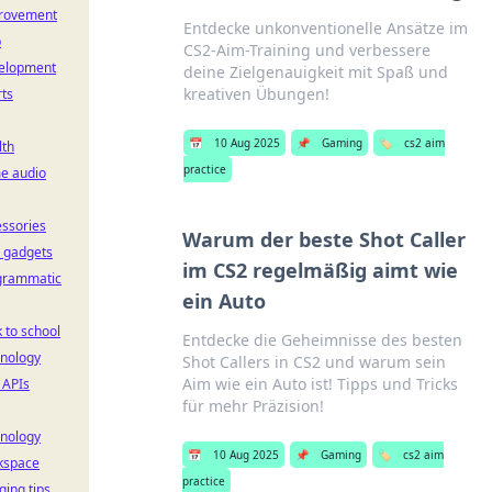
rovement
Entdecke unkonventionelle Ansätze im
b
CS2-Aim-Training und verbessere
elopment
deine Zielgenauigkeit mit Spaß und
kreativen Übungen!
ts
📅
10 Aug 2025
📌
Gaming
🏷️
cs2 aim
lth
practice
e audio
ssories
Warum der beste Shot Caller
 gadgets
im CS2 regelmäßig aimt wie
grammatic
ein Auto
 to school
Entdecke die Geheimnisse des besten
hnology
Shot Callers in CS2 und warum sein
Aim wie ein Auto ist! Tipps und Tricks
 APIs
für mehr Präzision!
hnology
📅
10 Aug 2025
📌
Gaming
🏷️
cs2 aim
kspace
practice
ging tips