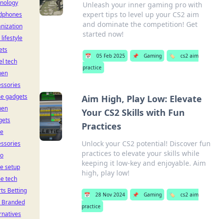
hnology
Unleash your inner gaming pro with
expert tips to level up your CS2 aim
dphones
and dominate the competition! Get
nization
started now!
 lifestyle
ets
📅
05 Feb 2025
📌
Gaming
🏷️
cs2 aim
el tech
practice
hen
ssories
e gadgets
Aim High, Play Low: Elevate
hen
Your CS2 Skills with Fun
gets
Practices
ce
Unlock your CS2 potential! Discover fun
ssories
practices to elevate your skills while
io
keeping it low-key and enjoyable. Aim
ce setup
high, play low!
e tech
ts Betting
📅
28 Nov 2024
📌
Gaming
🏷️
cs2 aim
 Branded
practice
rnatives