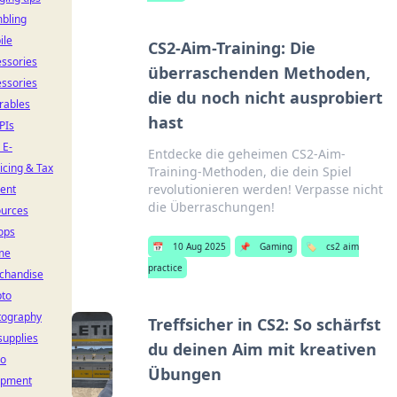
bling
ile
CS2-Aim-Training: Die
ssories
überraschenden Methoden,
ssories
die du noch nicht ausprobiert
rables
hast
PIs
 E-
Entdecke die geheimen CS2-Aim-
icing & Tax
Training-Methoden, die dein Spiel
revolutionieren werden! Verpasse nicht
ent
die Überraschungen!
ources
ops
📅
10 Aug 2025
📌
Gaming
🏷️
cs2 aim
me
practice
chandise
pto
tography
Treffsicher in CS2: So schärfst
supplies
du deinen Aim mit kreativen
io
Übungen
ipment