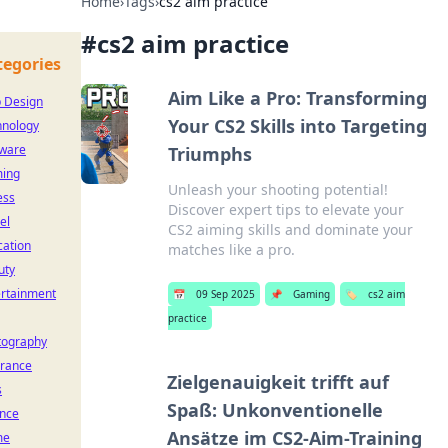
Home
›
Tags
›
cs2 aim practice
#
cs2 aim practice
tegories
Aim Like a Pro: Transforming
 Design
Your CS2 Skills into Targeting
hnology
tware
Triumphs
ing
Unleash your shooting potential!
ess
Discover expert tips to elevate your
el
CS2 aiming skills and dominate your
cation
matches like a pro.
uty
ertainment
📅
09 Sep 2025
📌
Gaming
🏷️
cs2 aim
practice
tography
urance
Zielgenauigkeit trifft auf
s
Spaß: Unkonventionelle
ance
Ansätze im CS2-Aim-Training
me