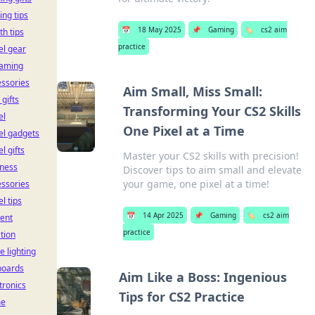
ting tips
📅
18 May 2025
📌
Gaming
🏷️
cs2 aim
th tips
practice
el gear
eaming
ssories
Aim Small, Miss Small:
 gifts
Transforming Your CS2 Skills
el
One Pixel at a Time
el gadgets
el gifts
Master your CS2 skills with precision!
iness
Discover tips to aim small and elevate
your game, one pixel at a time!
ssories
el tips
📅
14 Apr 2025
📌
Gaming
🏷️
cs2 aim
ent
practice
tion
ce lighting
boards
Aim Like a Boss: Ingenious
tronics
Tips for CS2 Practice
e