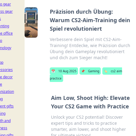
o gear
Präzision durch Übung:
ess gear
s
Warum CS2-Aim-Training dein
nting
Spiel revolutioniert
 office
Verbessere dein Spiel mit CS2-Aim-
io
Training! Entdecke, wie Präzision durch
hnology
Übung dein Gameplay revolutioniert
und dich zum Sieger macht!
op
ssories
📅
10 Aug 2025
📌
Gaming
🏷️
cs2 aim
ce decor
practice
ce
nization
Aim Low, Shoot High: Elevate
ng
Your CS2 Game with Practice
ent gifts
ing
Unlock your CS2 potential! Discover
th and
expert tips and tricks to practice
ness
smarter, aim lower, and shoot higher
for ultimate victory!
ng gifts