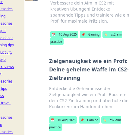
ne
Verbessere dein Aim in CS2 mit
kreativen Übungen! Entdecke
ssories
spannende Tipps und trainiere wie ein
ing
Profi für maximale Präzision.
ssories
gets
📅
10 Aug 2025
📌
Gaming
🏷️
cs2 aim
e decor
practice
ning tips
uctivity
tyle
Zielgenauigkeit wie ein Profi:
 reviews
Deine geheime Waffe im CS2-
el
Zieltraining
ssories
Entdecke die Geheimnisse der
 tips
Zielgenauigkeit wie ein Profi! Boostere
ess
dein CS2-Zieltraining und überhole die
 travel
Konkurrenz im Handumdrehen!
ssories
📅
10 Aug 2025
📌
Gaming
🏷️
cs2 aim
io
practice
ssories