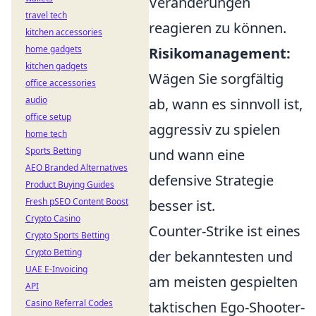
Veränderungen
travel tech
reagieren zu können.
kitchen accessories
home gadgets
Risikomanagement:
kitchen gadgets
Wägen Sie sorgfältig
office accessories
audio
ab, wann es sinnvoll ist,
office setup
aggressiv zu spielen
home tech
Sports Betting
und wann eine
AEO Branded Alternatives
defensive Strategie
Product Buying Guides
Fresh pSEO Content Boost
besser ist.
Crypto Casino
Counter-Strike ist eines
Crypto Sports Betting
Crypto Betting
der bekanntesten und
UAE E-Invoicing
am meisten gespielten
API
Casino Referral Codes
taktischen Ego-Shooter-