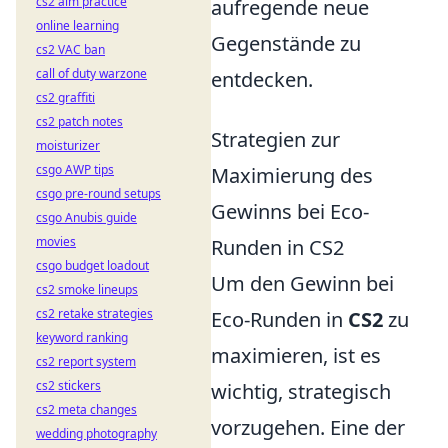
cs2 aim practice
aufregende neue
online learning
Gegenstände zu
cs2 VAC ban
call of duty warzone
entdecken.
cs2 graffiti
cs2 patch notes
Strategien zur
moisturizer
csgo AWP tips
Maximierung des
csgo pre-round setups
Gewinns bei Eco-
csgo Anubis guide
movies
Runden in CS2
csgo budget loadout
Um den Gewinn bei
cs2 smoke lineups
cs2 retake strategies
Eco-Runden in
CS2
zu
keyword ranking
maximieren, ist es
cs2 report system
cs2 stickers
wichtig, strategisch
cs2 meta changes
vorzugehen. Eine der
wedding photography