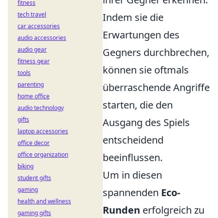
fitness
tech travel
Indem sie die
car accessories
Erwartungen des
audio accessories
audio gear
Gegners durchbrechen,
fitness gear
können sie oftmals
tools
parenting
überraschende Angriffe
home office
starten, die den
audio technology
gifts
Ausgang des Spiels
laptop accessories
entscheidend
office decor
office organization
beeinflussen.
biking
Um in diesen
student gifts
gaming
spannenden
Eco-
health and wellness
Runden
erfolgreich zu
gaming gifts