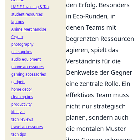
den Erfolg. Besonders
UAE E-Invoicing & Tax
student resources
in Eco-Runden, in
laptops
denen Teams mit
Anime Merchandise
Crypto
begrenzten Ressourcen
photography
agieren, spielt das
pet supplies
audio equipment
Verständnis für die
phone accessories
Denkweise der Gegner
gaming accessories
gadgets
eine zentrale Rolle. Ein
home decor
effektives Team muss
cleaning tips
productivity
nicht nur strategisch
lifestyle
planen, sondern auch
tech reviews
travel accessories
die mentalen Muster
tech tips
ihrer Gegner erkennen.