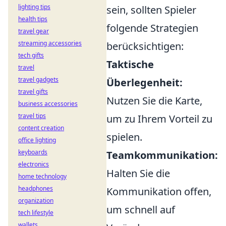
lighting tips
sein, sollten Spieler
health tips
folgende Strategien
travel gear
streaming accessories
berücksichtigen:
tech gifts
Taktische
travel
travel gadgets
Überlegenheit:
travel gifts
Nutzen Sie die Karte,
business accessories
travel tips
um zu Ihrem Vorteil zu
content creation
spielen.
office lighting
keyboards
Teamkommunikation:
electronics
Halten Sie die
home technology
headphones
Kommunikation offen,
organization
um schnell auf
tech lifestyle
wallets