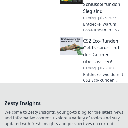
ultimate victory. Dive
Schlüssel für den
in now!
Sieg sind
Gaming
Jul 25, 2025
Entdecke, warum
Eco-Runden in CS2
der geheime
CS2 Eco-Runden:
Schlüssel zum Sieg
sind und wie sie
Geld sparen und
dein Spiel auf ein
den Gegner
neues Level heben!
überraschen!
Gaming
Jul 25, 2025
Entdecke, wie du mit
CS2 Eco-Runden
clever Geld sparst
und Gegner
überraschst! Hol dir
Zesty Insights
die besten Tipps für
deinen Sieg!
Welcome to Zesty Insights, your go-to blog for the latest news
and informative content. Explore a variety of topics and stay
updated with fresh insights and perspectives on current