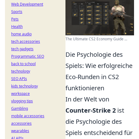
Web Development
Sports
Pets
Health
home audio
The Ultimate CS2 Economy Guide ...
tech accessories
tech gadgets
Die Psychologie des
Programmatic SEO
back to school
Spiels: Wie erfolgreiche
technology
Eco-Runden in CS2
SEO APIs
kids technology
funktionieren
workspace
In der Welt von
vlogging tips
Gambling
Counter-Strike 2
ist
mobile accessories
die Psychologie des
accessories
wearables
Spiels entscheidend für
AI APIs