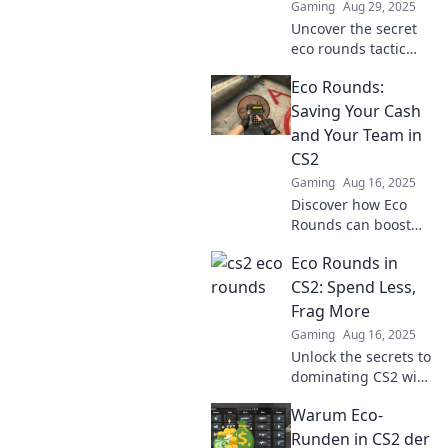
Gaming
Aug 29, 2025
Uncover the secret
eco rounds tactic
that will transform
Eco Rounds:
your CS2 gameplay
and leave your
Saving Your Cash
opponents in the
and Your Team in
dust!
CS2
Gaming
Aug 16, 2025
Discover how Eco
Rounds can boost
your CS2 strategy,
Eco Rounds in
save your budget,
and empower your
CS2: Spend Less,
team for victory!
Frag More
Don’t miss out!
Gaming
Aug 16, 2025
Unlock the secrets to
dominating CS2 with
Eco Rounds! Learn
Warum Eco-
how to spend less
and frag more for
Runden in CS2 der