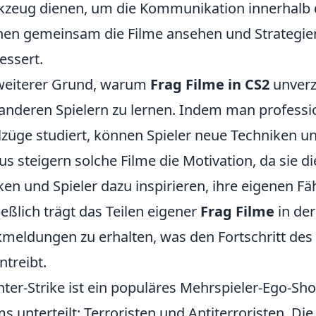
zeug dienen, um die Kommunikation innerhalb d
en gemeinsam die Filme ansehen und Strategien
essert.
weiterer Grund, warum
Frag Filme in CS2
unverzi
anderen Spielern zu lernen. Indem man professi
lzüge studiert, können Spieler neue Techniken u
us steigern solche Filme die Motivation, da sie d
en und Spieler dazu inspirieren, ihre eigenen Fä
ießlich trägt das Teilen eigener
Frag Filme
in der
meldungen zu erhalten, was den Fortschritt des 
ntreibt.
ter-Strike ist ein populäres Mehrspieler-Ego-Shoo
s unterteilt: Terroristen und Antiterroristen. Di