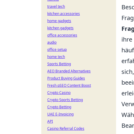
Besc
travel tech
kitchen accessories
Frag
home gadgets
Frag
kitchen gadgets
office accessories
ihre
audio
häuf
office setup
home tech
erfa
Sports Betting
sich
AEO Branded Alternatives
Product Buying Guides
beei
Fresh pSEO Content Boost
erle
Crypto Casino
Crypto Sports Betting
Verw
Crypto Betting
Wähl
UAE E-Invoicing
API
Bear
Casino Referral Codes