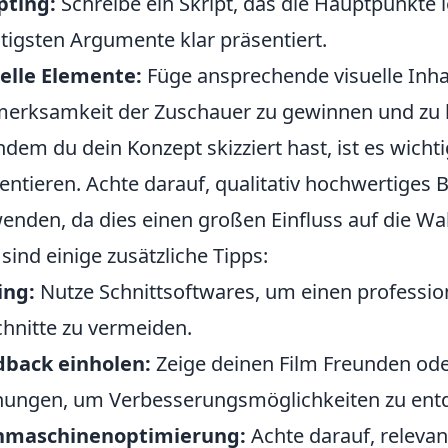
pting:
Schreibe ein Skript, das die Hauptpunkte 
tigsten Argumente klar präsentiert.
elle Elemente:
Füge ansprechende visuelle Inha
erksamkeit der Zuschauer zu gewinnen und zu h
dem du dein Konzept skizziert hast, ist es wicht
entieren. Achte darauf, qualitativ hochwertiges B
enden, da dies einen großen Einfluss auf die W
 sind einige zusätzliche Tipps:
ing:
Nutze Schnittsoftwares, um einen profession
hnitte zu vermeiden.
dback einholen:
Zeige deinen Film Freunden od
ungen, um Verbesserungsmöglichkeiten zu ent
hmaschinenoptimierung:
Achte darauf, relevan