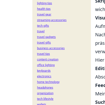
Skri
lighting tips
wich
health tips
travel gear
Visu
streaming accessories
Aufm
tech gifts
travel
Nach
travel gadgets
präs
travel gifts
business accessories
verw
travel tips
Hier
content creation
office lighting
Edit
keyboards
Absc
electronics
home technology
Fee
headphones
Mein
organization
tech lifestyle
Suc
wallets