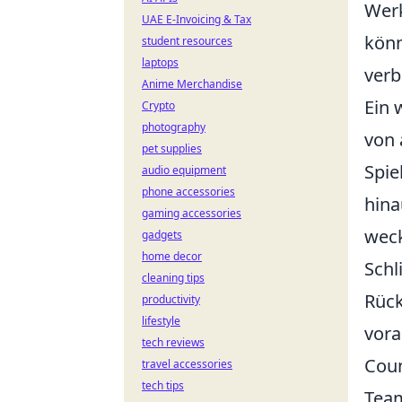
Werk
UAE E-Invoicing & Tax
könn
student resources
laptops
verb
Anime Merchandise
Ein 
Crypto
photography
von 
pet supplies
Spie
audio equipment
phone accessories
hina
gaming accessories
weck
gadgets
home decor
Schl
cleaning tips
Rück
productivity
lifestyle
vora
tech reviews
Coun
travel accessories
tech tips
Team