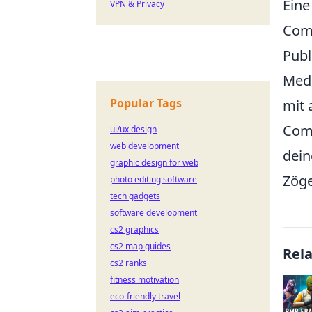
Eine
VPN & Privacy
Comm
Publ
Medi
Popular Tags
mit 
Comm
ui/ux design
web development
dein
graphic design for web
Zöge
photo editing software
tech gadgets
software development
cs2 graphics
cs2 map guides
Rel
cs2 ranks
fitness motivation
eco-friendly travel