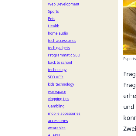
Web Development
Sports
Pets
Health
home audio
tech accessories
tech gadgets
Programmatic SEO
Esport
back to school
technology
Frag
SEO APIs
Frag
kids technology
workspace
erhe
vlogging tips
und 
Gambling
mobile accessories
könn
accessories
Zwei
wearables
AI APIs