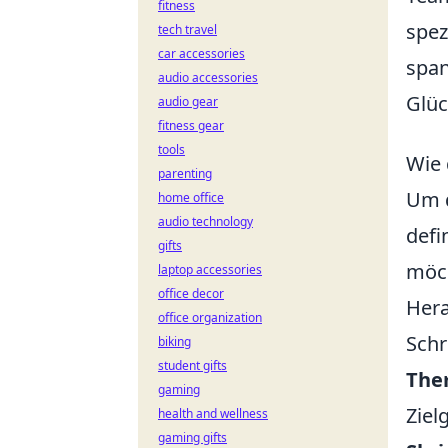
fitness
spez
tech travel
car accessories
span
audio accessories
Glüc
audio gear
fitness gear
tools
Wie 
parenting
Um 
home office
audio technology
defi
gifts
möch
laptop accessories
office decor
Hera
office organization
Schr
biking
student gifts
The
gaming
Ziel
health and wellness
gaming gifts