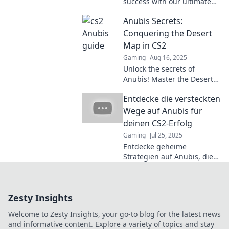
success with our ultimate
guide to conquering Anubis
Anubis Secrets:
—transform your gameplay
and dominate the
Conquering the Desert
competition!
Map in CS2
Gaming
Aug 16, 2025
Unlock the secrets of
Anubis! Master the Desert
Map in CS2 with expert tips
Entdecke die versteckten
and strategies that will
elevate your gameplay to
Wege auf Anubis für
new heights.
deinen CS2-Erfolg
Gaming
Jul 25, 2025
Entdecke geheime
Strategien auf Anubis, die
deinen CS2-Erfolg
revolutionieren! Lass dir
diese Insider-Tipps nicht
Zesty Insights
entgehen!
Welcome to Zesty Insights, your go-to blog for the latest news
and informative content. Explore a variety of topics and stay