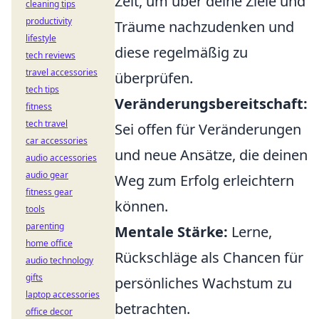
Zeit, um über deine Ziele und
cleaning tips
productivity
Träume nachzudenken und
lifestyle
diese regelmäßig zu
tech reviews
travel accessories
überprüfen.
tech tips
Veränderungsbereitschaft:
fitness
tech travel
Sei offen für Veränderungen
car accessories
und neue Ansätze, die deinen
audio accessories
audio gear
Weg zum Erfolg erleichtern
fitness gear
können.
tools
parenting
Mentale Stärke:
Lerne,
home office
Rückschläge als Chancen für
audio technology
gifts
persönliches Wachstum zu
laptop accessories
betrachten.
office decor