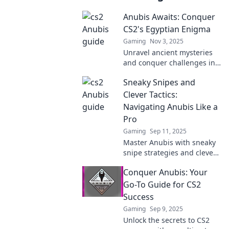
Anubis Awaits: Conquer
CS2's Egyptian Enigma
Gaming
Nov 3, 2025
Unravel ancient mysteries
and conquer challenges in
CS2’s Egyptian Enigma. Join
Sneaky Snipes and
Anubis in an epic gaming
adventure! Discover now!
Clever Tactics:
Navigating Anubis Like a
Pro
Gaming
Sep 11, 2025
Master Anubis with sneaky
snipe strategies and clever
tactics! Unlock pro tips to
Conquer Anubis: Your
dominate the battlefield
and outsmart your
Go-To Guide for CS2
opponents.
Success
Gaming
Sep 9, 2025
Unlock the secrets to CS2