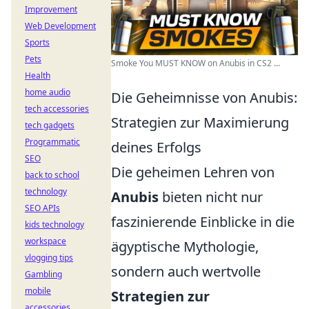
Improvement
Web Development
Sports
Pets
Smoke You MUST KNOW on Anubis in CS2 ...
Health
home audio
Die Geheimnisse von Anubis:
tech accessories
Strategien zur Maximierung
tech gadgets
Programmatic
deines Erfolgs
SEO
Die geheimen Lehren von
back to school
technology
Anubis
bieten nicht nur
SEO APIs
faszinierende Einblicke in die
kids technology
workspace
ägyptische Mythologie,
vlogging tips
sondern auch wertvolle
Gambling
mobile
Strategien zur
accessories