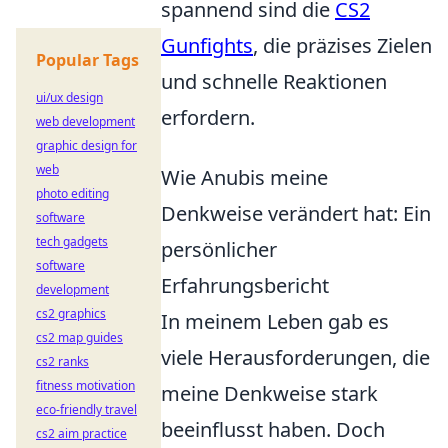
spannend sind die
CS2
Gunfights
, die präzises Zielen
Popular Tags
und schnelle Reaktionen
ui/ux design
erfordern.
web development
graphic design for
web
Wie Anubis meine
photo editing
Denkweise verändert hat: Ein
software
tech gadgets
persönlicher
software
Erfahrungsbericht
development
cs2 graphics
In meinem Leben gab es
cs2 map guides
viele Herausforderungen, die
cs2 ranks
fitness motivation
meine Denkweise stark
eco-friendly travel
beeinflusst haben. Doch
cs2 aim practice