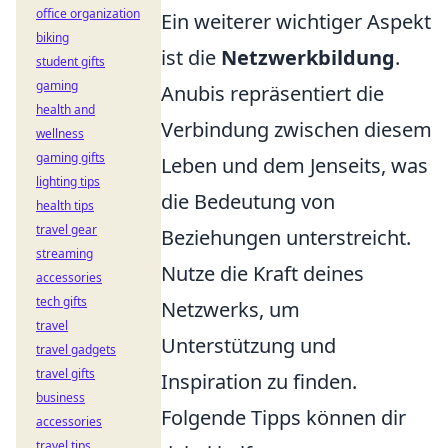
office organization
Ein weiterer wichtiger Aspekt
biking
ist die
Netzwerkbildung
.
student gifts
gaming
Anubis repräsentiert die
health and
Verbindung zwischen diesem
wellness
gaming gifts
Leben und dem Jenseits, was
lighting tips
die Bedeutung von
health tips
travel gear
Beziehungen unterstreicht.
streaming
Nutze die Kraft deines
accessories
tech gifts
Netzwerks, um
travel
Unterstützung und
travel gadgets
travel gifts
Inspiration zu finden.
business
Folgende Tipps können dir
accessories
travel tips