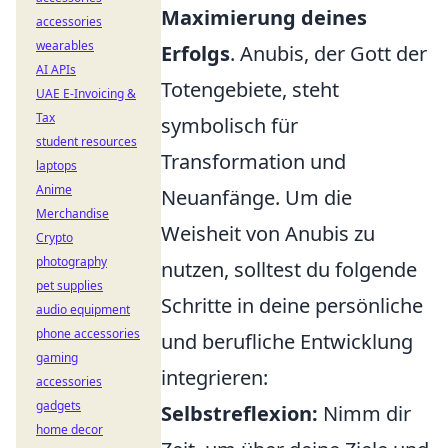
Maximierung deines
accessories
wearables
Erfolgs
. Anubis, der Gott der
AI APIs
Totengebiete, steht
UAE E-Invoicing &
Tax
symbolisch für
student resources
Transformation und
laptops
Anime
Neuanfänge. Um die
Merchandise
Weisheit von Anubis zu
Crypto
photography
nutzen, solltest du folgende
pet supplies
Schritte in deine persönliche
audio equipment
phone accessories
und berufliche Entwicklung
gaming
integrieren:
accessories
gadgets
Selbstreflexion:
Nimm dir
home decor