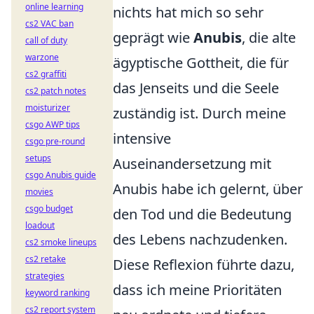
online learning
nichts hat mich so sehr
cs2 VAC ban
geprägt wie
Anubis
, die alte
call of duty
warzone
ägyptische Gottheit, die für
cs2 graffiti
das Jenseits und die Seele
cs2 patch notes
moisturizer
zuständig ist. Durch meine
csgo AWP tips
intensive
csgo pre-round
setups
Auseinandersetzung mit
csgo Anubis guide
Anubis habe ich gelernt, über
movies
csgo budget
den Tod und die Bedeutung
loadout
des Lebens nachzudenken.
cs2 smoke lineups
cs2 retake
Diese Reflexion führte dazu,
strategies
dass ich meine Prioritäten
keyword ranking
cs2 report system