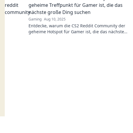
geheime Treffpunkt für Gamer ist, die das
nächste große Ding suchen
Gaming
Aug 10, 2025
Entdecke, warum die CS2 Reddit Community der
geheime Hotspot für Gamer ist, die das nächste
große Spiel suchen! Tauche ein und entdecke
jetzt!