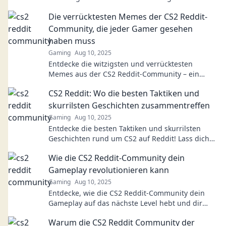
– Spaß und Wissen warten auf dich!
Die verrücktesten Memes der CS2 Reddit-
Community, die jeder Gamer gesehen
haben muss
Gaming
Aug 10, 2025
Entdecke die witzigsten und verrücktesten
Memes aus der CS2 Reddit-Community – ein
Muss für jeden Gamer! Lache mit und verpasse
CS2 Reddit: Wo die besten Taktiken und
keinen Trend!
skurrilsten Geschichten zusammentreffen
Gaming
Aug 10, 2025
Entdecke die besten Taktiken und skurrilsten
Geschichten rund um CS2 auf Reddit! Lass dich
inspirieren und erlebe die Gaming-Welt neu!
Wie die CS2 Reddit-Community dein
Gameplay revolutionieren kann
Gaming
Aug 10, 2025
Entdecke, wie die CS2 Reddit-Community dein
Gameplay auf das nächste Level hebt und dir
geheime Tricks verrät!
Warum die CS2 Reddit Community der