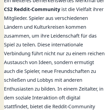
Ein weiteres bemerkenswertes Merkmal der
CS2 Reddit-Community
ist die Vielfalt ihrer
Mitglieder. Spieler aus verschiedenen
Ländern und Kulturkreisen kommen
zusammen, um ihre Leidenschaft für das
Spiel zu teilen. Diese internationale
Verbindung führt nicht nur zu einem reichen
Austausch von Ideen, sondern ermutigt
auch die Spieler, neue Freundschaften zu
schließen und Lobbys mit anderen
Enthusiasten zu bilden. In einem Zeitalter, in
dem soziale Interaktion oft digital
stattfindet, bietet die Reddit-Community