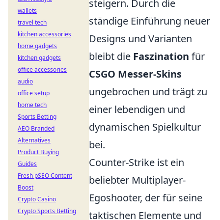
steigern. Durch die
wallets
ständige Einführung neuer
travel tech
kitchen accessories
Designs und Varianten
home gadgets
bleibt die
Faszination
für
kitchen gadgets
office accessories
CSGO Messer-Skins
audio
ungebrochen und trägt zu
office setup
home tech
einer lebendigen und
Sports Betting
dynamischen Spielkultur
AEO Branded
Alternatives
bei.
Product Buying
Counter-Strike ist ein
Guides
Fresh pSEO Content
beliebter Multiplayer-
Boost
Egoshooter, der für seine
Crypto Casino
Crypto Sports Betting
taktischen Elemente und