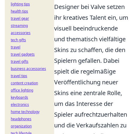
lighting tips
Designer bei Valve setzen
health tips
ihr kreatives Talent ein, um
travel gear
streaming
visuell beeindruckende
accessories
und thematisch vielfältige
tech gifts
travel
Skins zu schaffen, die den
travel gadgets
Spielern gefallen. Dabei
travel gifts
business accessories
spielt die regelmäßige
travel tips
Veröffentlichung neuer
content creation
office lighting
Skins eine zentrale Rolle,
keyboards
um das Interesse der
electronics
home technology
Spieler aufrechtzuerhalten
headphones
und die Verkaufszahlen zu
organization
tech lifestyle