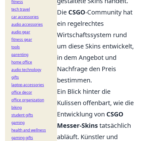
gestaltete Skins handelt.
fitness
tech travel
Die
CSGO
-Community hat
car accessories
ein regelrechtes
audio accessories
audio gear
Wirtschaftssystem rund
fitness gear
um diese Skins entwickelt,
tools
parenting
in dem Angebot und
home office
Nachfrage den Preis
audio technology
gifts
bestimmen.
laptop accessories
Ein Blick hinter die
office decor
office organization
Kulissen offenbart, wie die
biking
Entwicklung von
CSGO
student gifts
gaming
Messer-Skins
tatsächlich
health and wellness
abläuft. Künstler und
gaming gifts