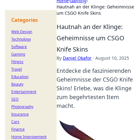
Home
›
Gaming
›
Hautnah an der Klinge: Geheimnisse
um CSGO Knife Skins
Categories
Hautnah an der Klinge:
Web Design
Geheimnisse um CSGO
Technology
Software
Knife Skins
Gaming
By
Daniel Okafor
·
August 10, 2025
Fitness
Travel
Entdecke die faszinierenden
Education
Geheimnisse der CSGO Knife
Beauty
Skins! Erlebe, was die Klinge
Entertainment
zum begehrtesten Item
SEO
macht.
Photography
Insurance
Cars
Finance
Home Improvement