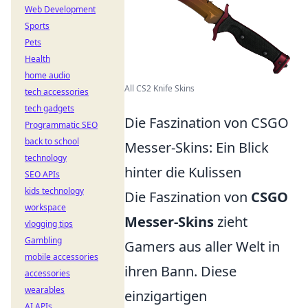
Web Development
Sports
Pets
Health
home audio
All CS2 Knife Skins
tech accessories
tech gadgets
Die Faszination von CSGO
Programmatic SEO
back to school
Messer-Skins: Ein Blick
technology
hinter die Kulissen
SEO APIs
kids technology
Die Faszination von
CSGO
workspace
Messer-Skins
zieht
vlogging tips
Gambling
Gamers aus aller Welt in
mobile accessories
ihren Bann. Diese
accessories
wearables
einzigartigen
AI APIs