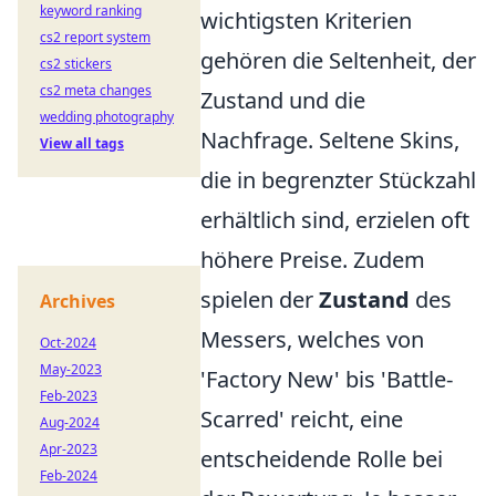
keyword ranking
wichtigsten Kriterien
cs2 report system
gehören die Seltenheit, der
cs2 stickers
cs2 meta changes
Zustand und die
wedding photography
Nachfrage. Seltene Skins,
View all tags
die in begrenzter Stückzahl
erhältlich sind, erzielen oft
höhere Preise. Zudem
spielen der
Zustand
des
Archives
Messers, welches von
Oct-2024
May-2023
'Factory New' bis 'Battle-
Feb-2023
Scarred' reicht, eine
Aug-2024
Apr-2023
entscheidende Rolle bei
Feb-2024