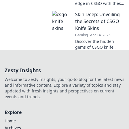
edge in CSGO with these
essential knife skins that
Skin Deep: Unveiling
will make you stand out
and slice through
the Secrets of CSGO
opponents!
Knife Skins
Gaming
Apr 14, 2025
Discover the hidden
gems of CSGO knife
skins! Uncover trends,
value secrets, and
elevate your collection in
Zesty Insights
our ultimate guide.
Welcome to Zesty Insights, your go-to blog for the latest news
and informative content. Explore a variety of topics and stay
updated with fresh insights and perspectives on current
events and trends.
Explore
Home
Archives