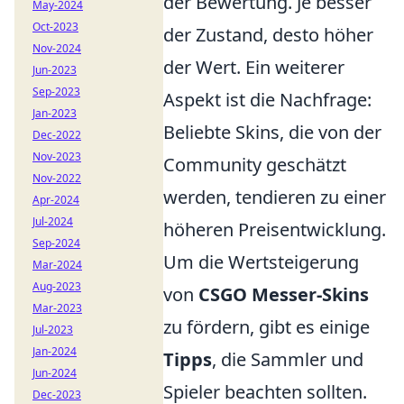
der Bewertung. Je besser
May-2024
Oct-2023
der Zustand, desto höher
Nov-2024
der Wert. Ein weiterer
Jun-2023
Sep-2023
Aspekt ist die Nachfrage:
Jan-2023
Beliebte Skins, die von der
Dec-2022
Nov-2023
Community geschätzt
Nov-2022
werden, tendieren zu einer
Apr-2024
Jul-2024
höheren Preisentwicklung.
Sep-2024
Um die Wertsteigerung
Mar-2024
Aug-2023
von
CSGO Messer-Skins
Mar-2023
zu fördern, gibt es einige
Jul-2023
Jan-2024
Tipps
, die Sammler und
Jun-2024
Spieler beachten sollten.
Dec-2023