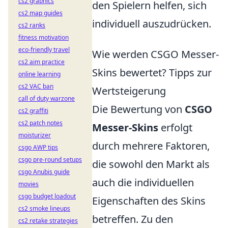
cs2 graphics
den Spielern helfen, sich
cs2 map guides
individuell auszudrücken.
cs2 ranks
fitness motivation
eco-friendly travel
Wie werden CSGO Messer-
cs2 aim practice
Skins bewertet? Tipps zur
online learning
cs2 VAC ban
Wertsteigerung
call of duty warzone
Die Bewertung von
CSGO
cs2 graffiti
cs2 patch notes
Messer-Skins
erfolgt
moisturizer
durch mehrere Faktoren,
csgo AWP tips
csgo pre-round setups
die sowohl den Markt als
csgo Anubis guide
auch die individuellen
movies
csgo budget loadout
Eigenschaften des Skins
cs2 smoke lineups
betreffen. Zu den
cs2 retake strategies