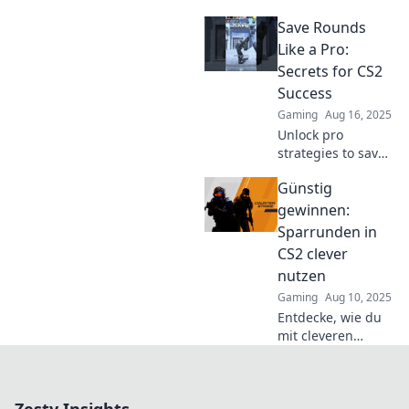
that can transform
Save Rounds
your game
strategy. Don't
Like a Pro:
miss these game-
Secrets for CS2
changing tactics to
Success
master the
Gaming
Aug 16, 2025
economy!
Unlock pro
strategies to save
rounds in CS2!
Günstig
Discover top
secrets for
gewinnen:
dominating the
Sparrunden in
game and
CS2 clever
boosting your
nutzen
success now!
Gaming
Aug 10, 2025
Entdecke, wie du
mit cleveren
Sparrunden in CS2
günstig gewinnen
kannst! Steigere
deine Chancen