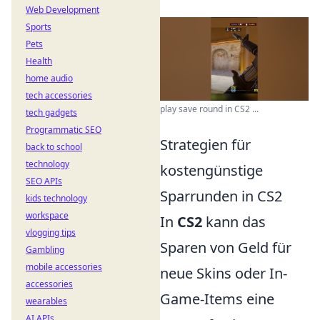
Web Development
Sports
Pets
Health
home audio
tech accessories
play save round in CS2 ...
tech gadgets
Programmatic SEO
Strategien für
back to school
technology
kostengünstige
SEO APIs
Sparrunden in CS2
kids technology
workspace
In
CS2
kann das
vlogging tips
Sparen von Geld für
Gambling
mobile accessories
neue Skins oder In-
accessories
Game-Items eine
wearables
AI APIs