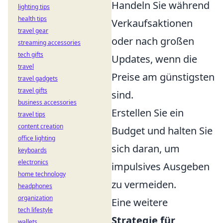
Handeln Sie während
lighting tips
health tips
Verkaufsaktionen
travel gear
oder nach großen
streaming accessories
tech gifts
Updates, wenn die
travel
Preise am günstigsten
travel gadgets
travel gifts
sind.
business accessories
Erstellen Sie ein
travel tips
content creation
Budget und halten Sie
office lighting
sich daran, um
keyboards
electronics
impulsives Ausgeben
home technology
zu vermeiden.
headphones
organization
Eine weitere
tech lifestyle
Strategie für
wallets