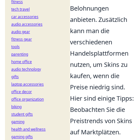
fitness
Belohnungen
tech travel
car accessories
anbieten. Zusätzlich
audio accessories
kann man die
audio gear
fitness gear
verschiedenen
tools
Handelsplattformen
parenting
home office
nutzen, um Skins zu
audio technology
kaufen, wenn die
gifts
laptop accessories
Preise niedrig sind.
office decor
Hier sind einige Tipps:
office organization
biking
Beobachten Sie die
student gifts
Preistrends von Skins
gaming
health and wellness
auf Marktplätzen.
gaming gifts