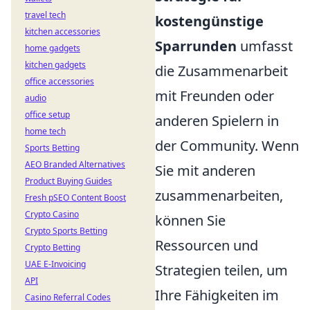
travel tech
kostengünstige
kitchen accessories
Sparrunden
umfasst
home gadgets
kitchen gadgets
die Zusammenarbeit
office accessories
mit Freunden oder
audio
office setup
anderen Spielern in
home tech
der Community. Wenn
Sports Betting
AEO Branded Alternatives
Sie mit anderen
Product Buying Guides
zusammenarbeiten,
Fresh pSEO Content Boost
Crypto Casino
können Sie
Crypto Sports Betting
Ressourcen und
Crypto Betting
UAE E-Invoicing
Strategien teilen, um
API
Ihre Fähigkeiten im
Casino Referral Codes