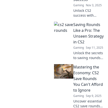
Gaming
Nov 3, 2025
Unlock CS2
success with
insider tips! Learn
Saving Rounds
to save rounds
and chill for a
Like a Pro: The
winning strategy
Unseen Strategy
that elevates your
in CS2
gameplay.
Gaming
Sep 11, 2025
Unlock the secrets
to saving rounds
like a pro in CS2!
Mastering the
Discover strategies
that elevate your
Economy: CS2
gameplay and
Save Rounds
leave opponents in
You Can't Afford
awe.
to Ignore
Gaming
Sep 9, 2025
Uncover essential
CS2 save rounds