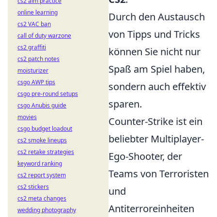
cs2 aim practice
online learning
Durch den Austausch
cs2 VAC ban
von Tipps und Tricks
call of duty warzone
cs2 graffiti
können Sie nicht nur
cs2 patch notes
Spaß am Spiel haben,
moisturizer
csgo AWP tips
sondern auch effektiv
csgo pre-round setups
sparen.
csgo Anubis guide
movies
Counter-Strike ist ein
csgo budget loadout
beliebter Multiplayer-
cs2 smoke lineups
cs2 retake strategies
Ego-Shooter, der
keyword ranking
Teams von Terroristen
cs2 report system
cs2 stickers
und
cs2 meta changes
Antiterroreinheiten
wedding photography