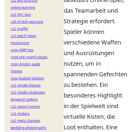
cs2 aim practice
online learning
das Teamarbeit und
cs2 VAC ban
Strategie erfordert.
call of duty warzone
cs2 graffiti
Spieler können
cs2 patch notes
verschiedene Waffen
moisturizer
csgo AWP tips
und Ausrüstungen
csgo pre-round setups
nutzen, um in
csgo Anubis guide
movies
spannenden Gefechten
csgo budget loadout
zu bestehen. Ein
cs2 smoke lineups
cs2 retake strategies
besonderes Highlight
keyword ranking
in der Spielwelt sind
cs2 report system
cs2 stickers
virtuelle Kisten, die
cs2 meta changes
Loot enthalten. Eine
wedding photography