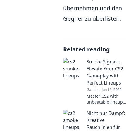
übernehmen und den
Gegner zu überlisten.
Related reading
Smoke Signals:
Elevate Your CS2
Gameplay with
Perfect Lineups
Gaming
Jun 19, 2025
Master CS2 with
unbeatable lineups!
Discover essential
Nicht nur Dampf:
tips in Smoke
Signals to boost
Kreative
your gameplay and
Rauchlinien für