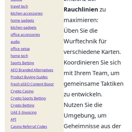
travel tech
Rauchlinien
zu
kitchen accessories
maximieren:
home gadgets
kitchen gadgets
Üben Sie die
office accessories
Wurftechnik für
audio
office setup
verschiedene Karten.
home tech
Koordinieren Sie sich
Sports Betting
AEO Branded Alternatives
mit Ihrem Team, um
Product Buying Guides
gemeinsame Taktiken
Fresh pSEO Content Boost
Crypto Casino
zu entwickeln.
Crypto Sports Betting
Nutzen Sie die
Crypto Betting
UAE E-Invoicing
Umgebung, um
API
Geheimnisse aus der
Casino Referral Codes