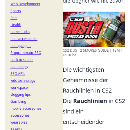
die Gegner wie nie zuvor!
Web Development
Sports
Pets
Health
home audio
tech accessories
tech gadgets
CS2 DUST 2 SMOKES GUIDE | TSM -
Programmatic SEO
YouTube
back to school
technology
Die wichtigsten
SEO APIs
Geheimnisse der
kids technology
workspace
Rauchlinien in CS2
vlogging tips
Die
Rauchlinien
in CS2
Gambling
mobile accessories
sind ein
accessories
entscheidender
wearables
AI APIs