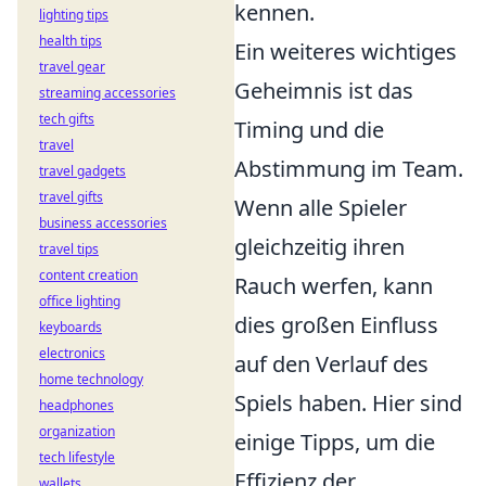
kennen.
lighting tips
health tips
Ein weiteres wichtiges
travel gear
Geheimnis ist das
streaming accessories
tech gifts
Timing und die
travel
Abstimmung im Team.
travel gadgets
travel gifts
Wenn alle Spieler
business accessories
gleichzeitig ihren
travel tips
content creation
Rauch werfen, kann
office lighting
dies großen Einfluss
keyboards
electronics
auf den Verlauf des
home technology
Spiels haben. Hier sind
headphones
organization
einige Tipps, um die
tech lifestyle
Effizienz der
wallets