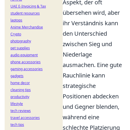
Aspekt, der oft
UAE E-Invoicing & Tax
übersehen wird, aber
student resources
laptops
ihr Verständnis kann
Anime Merchandise
den Unterschied
Crypto
photography
zwischen Sieg und
pet supplies
Niederlage
audio equipment
phone accessories
ausmachen. Eine gute
gaming accessories
Rauchlinie kann
gadgets
home decor
strategische
cleaning tips
Positionen abdecken
productivity
lifestyle
und Gegner blenden,
tech reviews
während eine
travel accessories
tech tips
schlechte Platzierung