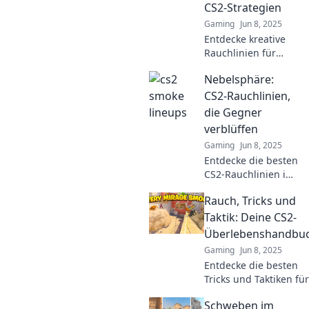
dominate the
CS2-Strategien
competition.
Gaming
Jun 8, 2025
Entdecke kreative
Rauchlinien für
CS2-Strategien, die
Nebelsphäre:
dein Gameplay auf
ein neues Level
CS2-Rauchlinien,
heben! Sei der Star
die Gegner
deines nächsten
verblüffen
Matches!
Gaming
Jun 8, 2025
Entdecke die besten
CS2-Rauchlinien in
der Nebelsphäre
Rauch, Tricks und
und überrasche
deine Gegner mit
Taktik: Deine CS2-
genialen Tricks!
Überlebenshandbu
Tipps, Strategien
Gaming
Jun 8, 2025
und mehr!
Entdecke die besten
Tricks und Taktiken für
CS2! Hol dir unser
Schweben im
Überlebenshandbuch