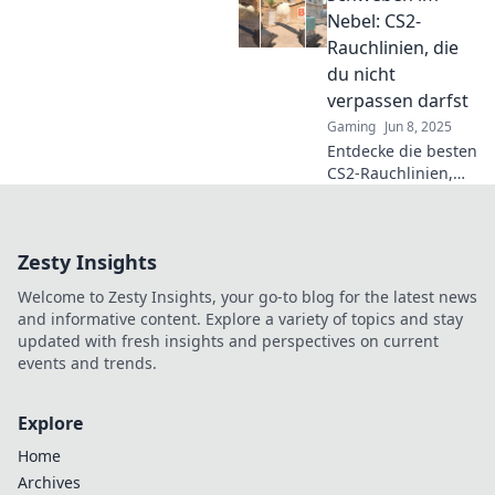
und dominiere das Spi
Nebel: CS2-
wie nie zuvor!
Rauchlinien, die
du nicht
verpassen darfst
Gaming
Jun 8, 2025
Entdecke die besten
CS2-Rauchlinien,
die dein Spiel
verändern! Lass
dich von unseren
Zesty Insights
Tipps inspirieren
und schwebe im
Welcome to Zesty Insights, your go-to blog for the latest news
Nebel der
and informative content. Explore a variety of topics and stay
Möglichkeiten!
updated with fresh insights and perspectives on current
events and trends.
Explore
Home
Archives