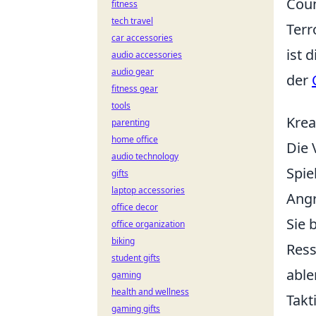
Coun
fitness
tech travel
Terr
car accessories
ist 
audio accessories
audio gear
der
fitness gear
tools
Krea
parenting
home office
Die
audio technology
Spie
gifts
laptop accessories
Angr
office decor
Sie 
office organization
biking
Ress
student gifts
able
gaming
health and wellness
Takt
gaming gifts