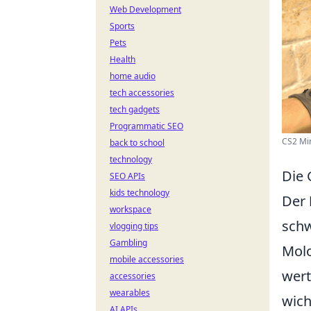
Web Development
Sports
Pets
Health
home audio
tech accessories
tech gadgets
Programmatic SEO
CS2 Mir
back to school
technology
Die 
SEO APIs
kids technology
Der
workspace
schw
vlogging tips
Gambling
Molo
mobile accessories
wert
accessories
wearables
wich
AI APIs