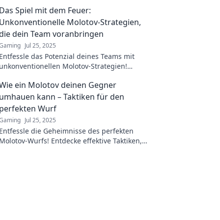
Das Spiel mit dem Feuer:
Unkonventionelle Molotov-Strategien,
die dein Team voranbringen
Gaming
Jul 25, 2025
Entfessle das Potenzial deines Teams mit
unkonventionellen Molotov-Strategien!
Entdecke kreative Ansätze für
Wie ein Molotov deinen Gegner
bahnbrechenden Erfolg!
umhauen kann – Taktiken für den
perfekten Wurf
Gaming
Jul 25, 2025
Entfessle die Geheimnisse des perfekten
Molotov-Wurfs! Entdecke effektive Taktiken,
um deine Gegner zu überraschen und siegt!