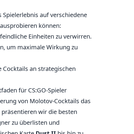
 Spielerlebnis auf verschiedene
ie ausprobieren können:
eindliche Einheiten zu verwirren.
ken, um maximale Wirkung zu
 Cocktails an strategischen
itfaden für CS:GO-Spieler
zierung von Molotov-Cocktails das
 präsentieren wir die besten
gner zu überlisten und
sischen Karte
Dust II
bis hin zu