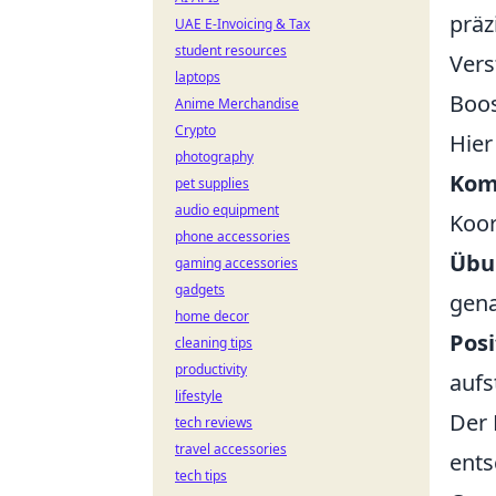
präz
UAE E-Invoicing & Tax
student resources
Vers
laptops
Boos
Anime Merchandise
Crypto
Hier
photography
Kom
pet supplies
audio equipment
Koor
phone accessories
Übu
gaming accessories
gadgets
gena
home decor
Posi
cleaning tips
productivity
aufs
lifestyle
Der 
tech reviews
travel accessories
ents
tech tips