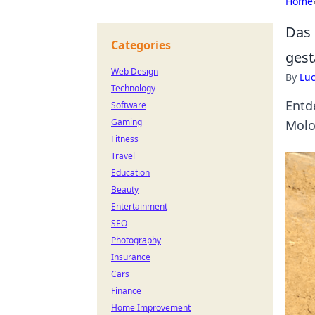
Home
Das 
Categories
gest
Web Design
By
Lu
Technology
Entd
Software
Gaming
Molo
Fitness
Travel
Education
Beauty
Entertainment
SEO
Photography
Insurance
Cars
Finance
Home Improvement