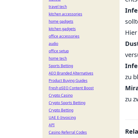
travel tech
Inf
kitchen accessories
soll
home gadgets
kitchen gadgets
Hier
office accessories
Dust
audio
office setup
vers
home tech
Inf
Sports Betting
AEO Branded Alternatives
zu b
Product Buying Guides
Mir
Fresh pSEO Content Boost
Crypto Casino
zu z
Crypto Sports Betting
Crypto Betting
UAE E-Invoicing
API
Rel
Casino Referral Codes