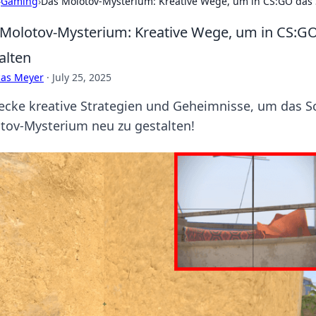
›
Gaming
›
Das Molotov-Mysterium: Kreative Wege, um in CS:GO das 
Molotov-Mysterium: Kreative Wege, um in CS:GO
alten
cas Meyer
·
July 25, 2025
ecke kreative Strategien und Geheimnisse, um das S
tov-Mysterium neu zu gestalten!