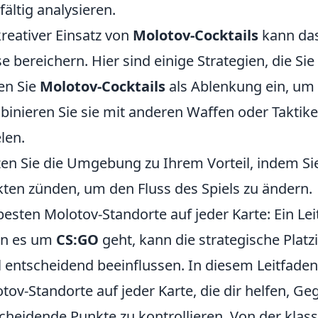
fältig analysieren.
kreativer Einsatz von
Molotov-Cocktails
kann das
e bereichern. Hier sind einige Strategien, die S
en Sie
Molotov-Cocktails
als Ablenkung ein, um f
inieren Sie sie mit anderen Waffen oder Takti
elen.
en Sie die Umgebung zu Ihrem Vorteil, indem Sie
ten zünden, um den Fluss des Spiels zu ändern.
besten Molotov-Standorte auf jeder Karte: Ein Le
n es um
CS:GO
geht, kann die strategische Plat
l entscheidend beeinflussen. In diesem Leitfaden
tov-Standorte auf jeder Karte, die dir helfen, Ge
cheidende Punkte zu kontrollieren. Von der klas