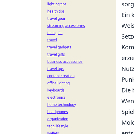
sorg
lighting tips
health tips
Ein 
travel gear
Weis
streaming accessories
tech gifts
Setz
travel
Komb
travel gadgets
travel gifts
erzi
business accessories
Nutz
travel tips
content creation
Punk
office lighting
Die 
keyboards
electronics
Wen
home technology
Spie
headphones
organization
Molo
tech lifestyle
ents
wallets