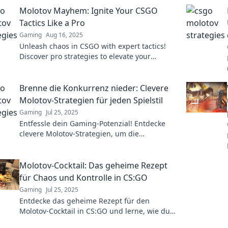
Molotov Mayhem: Ignite Your CSGO
Tactics Like a Pro
Gaming
Aug 16, 2025
Unleash chaos in CSGO with expert tactics!
Discover pro strategies to elevate your
gameplay and dominate the competition.
Brenne die Konkurrenz nieder: Clevere
Molotov-Strategien für jeden Spielstil
Gaming
Jul 25, 2025
Entfessle dein Gaming-Potenzial! Entdecke
clevere Molotov-Strategien, um die
Konkurrenz niederzubrennen und zum Sieger
zu werden!
Molotov-Cocktail: Das geheime Rezept
für Chaos und Kontrolle in CS:GO
Gaming
Jul 25, 2025
Entdecke das geheime Rezept für den
Molotov-Cocktail in CS:GO und lerne, wie du
Chaos und Kontrolle im Spiel meisterst!