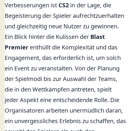
Verbesserungen ist
CS2
in der Lage, die
Begeisterung der Spieler aufrechtzuerhalten
und gleichzeitig neue Nutzer zu gewinnen.
Ein Blick hinter die Kulissen der
Blast
Premier
enthüllt die Komplexität und das
Engagement, das erforderlich ist, um solch
ein Event zu veranstalten. Von der Planung
der Spielmodi bis zur Auswahl der Teams,
die in den Wettkämpfen antreten, spielt
jeder Aspekt eine entscheidende Rolle. Die
Organisatoren arbeiten unermüdlich daran,
ein unvergessliches Erlebnis zu schaffen, das