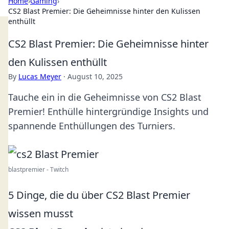
Home
›
Gaming
›
CS2 Blast Premier: Die Geheimnisse hinter den Kulissen
enthüllt
CS2 Blast Premier: Die Geheimnisse hinter
den Kulissen enthüllt
By
Lucas Meyer
·
August 10, 2025
Tauche ein in die Geheimnisse von CS2 Blast
Premier! Enthülle hintergründige Insights und
spannende Enthüllungen des Turniers.
blastpremier - Twitch
5 Dinge, die du über CS2 Blast Premier
wissen musst