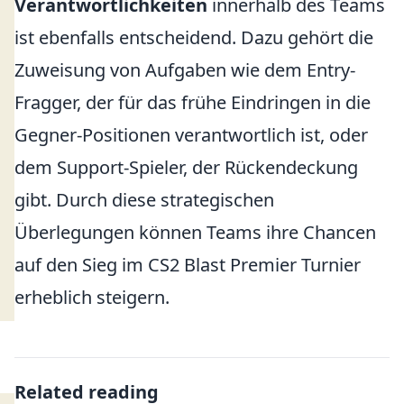
Verantwortlichkeiten
innerhalb des Teams
ist ebenfalls entscheidend. Dazu gehört die
Zuweisung von Aufgaben wie dem Entry-
Fragger, der für das frühe Eindringen in die
Gegner-Positionen verantwortlich ist, oder
dem Support-Spieler, der Rückendeckung
gibt. Durch diese strategischen
Überlegungen können Teams ihre Chancen
auf den Sieg im CS2 Blast Premier Turnier
erheblich steigern.
Related reading