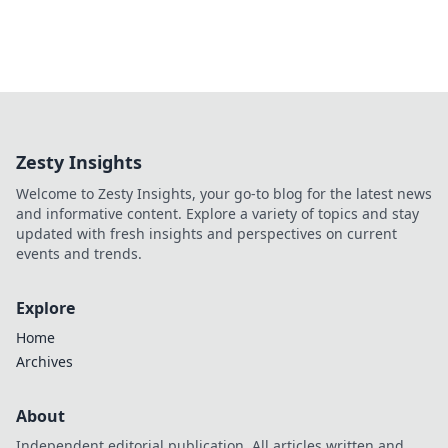
Zesty Insights
Welcome to Zesty Insights, your go-to blog for the latest news
and informative content. Explore a variety of topics and stay
updated with fresh insights and perspectives on current
events and trends.
Explore
Home
Archives
About
Independent editorial publication. All articles written and