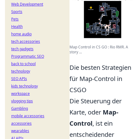
Web Development
Sports
Pets
Health
home audio
tech accessories
Map Control in CS GO : Rio RMR. A
tech gadgets
story ...
Programmatic SEO
back to school
Die besten Strategien
technology
für Map-Control in
SEO APIs
kids technology
CSGO
workspace
Die Steuerung der
vlogging tips
Gambling
Karte, oder
Map-
mobile accessories
Control
, ist ein
accessories
wearables
entscheidender
AI APIs