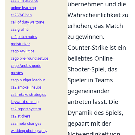
cs2 aim practice
übernehmen und die
online learning
Wahrscheinlichkeit zu
cs2 VAC ban
call of duty warzone
erhöhen, das Match
cs2 graffiti
zu gewinnen.
cs2 patch notes
moisturizer
Counter-Strike ist ein
csgo AWP tips
beliebtes Online-
csgo pre-round setups
csgo Anubis guide
Shooter-Spiel, das
movies
Spieler in Teams
csgo budget loadout
cs2 smoke lineups
gegeneinander
cs2 retake strategies
antreten lässt. Die
keyword ranking
cs2 report system
Dynamik des Spiels,
cs2 stickers
gepaart mit der
cs2 meta changes
wedding photography
Notwendigkeit von