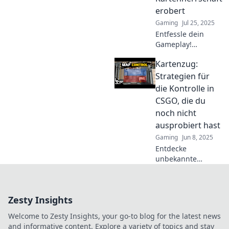
dominiere deine
erobert
Gegner jetzt!
Gaming
Jul 25, 2025
Entfessle dein
Gameplay!
Entdecke
Kartenzug:
unschlagbare
Strategien, um die
Strategien für
Kartenherrschaft
die Kontrolle in
in CSGO zu
CSGO, die du
erobern und
noch nicht
dominiere das
ausprobiert hast
Schlachtfeld!
Gaming
Jun 8, 2025
Entdecke
unbekannte
Strategien für die
Kontrolle in CSGO!
Werde zum
Zesty Insights
Meister des
Kartenzugs und
Welcome to Zesty Insights, your go-to blog for the latest news
dominiere das
and informative content. Explore a variety of topics and stay