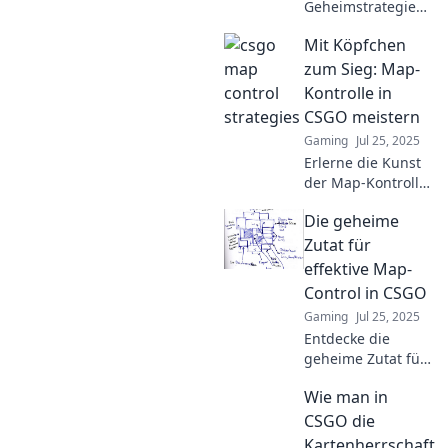
Geheimstrategien
für CSGO-Karten,
Mit Köpfchen
die deine Gegner
überraschen und
zum Sieg: Map-
dir den Sieg
Kontrolle in
bringen! Tipps, die
CSGO meistern
du nicht
Gaming
Jul 25, 2025
verpassen darfst!
Erlerne die Kunst
der Map-Kontrolle
in CSGO und führe
Die geheime
dein Team mit
cleveren
Zutat für
Strategien zum
effektive Map-
Sieg! Verpasse
Control in CSGO
nicht diese Tipps!
Gaming
Jul 25, 2025
Entdecke die
geheime Zutat für
meisterhafte Map-
Wie man in
Control in CSGO!
Optimiere dein
CSGO die
Spiel und
Kartenherrschaft