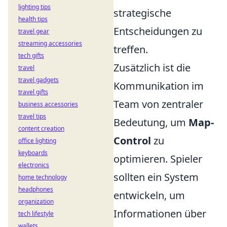
lighting tips
strategische
health tips
Entscheidungen zu
travel gear
streaming accessories
treffen.
tech gifts
Zusätzlich ist die
travel
travel gadgets
Kommunikation im
travel gifts
Team von zentraler
business accessories
travel tips
Bedeutung, um
Map-
content creation
Control
zu
office lighting
keyboards
optimieren. Spieler
electronics
sollten ein System
home technology
headphones
entwickeln, um
organization
Informationen über
tech lifestyle
wallets