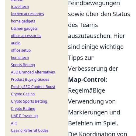
Feindbewegungen
travel tech
sowie über den Status
kitchen accessories
home gadgets
des Teams
kitchen gadgets
auszutauschen. Hier
office accessories
audio
sind einige wichtige
office setup
Tipps zur
home tech
Sports Betting
Verbesserung der
AEO Branded Alternatives
Map-Control
:
Product Buying Guides
Fresh pSEO Content Boost
Regelmäßige
Crypto Casino
Verwendung von
Crypto Sports Betting
Crypto Betting
Markierungen und
UAE E-Invoicing
Befehlen im Spiel.
API
Casino Referral Codes
Die Koordination von