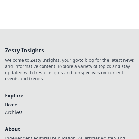
Zesty Insights
Welcome to Zesty Insights, your go-to blog for the latest news
and informative content. Explore a variety of topics and stay
updated with fresh insights and perspectives on current
events and trends.
Explore
Home
Archives
About
Independent editorial publication. All articles written and